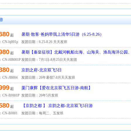
游
680
暑期·散客·爸妈带我上清华5日游（6.25-8.26）
起
CN-bj001p
发团日期：6.25-8.26 天天发班
980
暑期【秦皇征坝】北戴河帆船出海、山海关、渔岛海洋公园
起
场、乌兰布统草原6日游
CN-HB001P
发团日期：7月1日-8月25日天天发团
380
京韵之府-北京双飞5日
起
CN-JB004
发团日期：26年暑假7-8月天天发班
999
厦门康辉【爱在北京双飞五日游-南航】
起
CN-BJ001P
发团日期：26年5月发班
580
【京韵之都 】 京韵之都-北京双飞5日游
起
CN-BJ001
发团日期：每周二、五发班