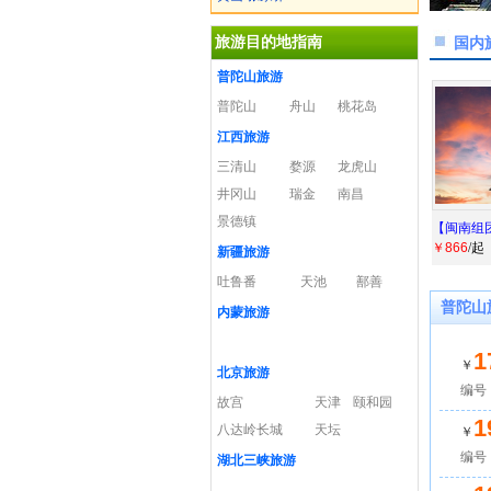
旅游目的地指南
国内
普陀山旅游
普陀山
舟山
桃花岛
江西旅游
三清山
婺源
龙虎山
井冈山
瑞金
南昌
景德镇
【闽南组
￥866
/起
新疆旅游
吐鲁番
天池
鄯善
普陀山
内蒙旅游
1
￥
北京旅游
编号：
故宫
天津
颐和园
1
八达岭长城
天坛
￥
编号：
湖北三峡旅游