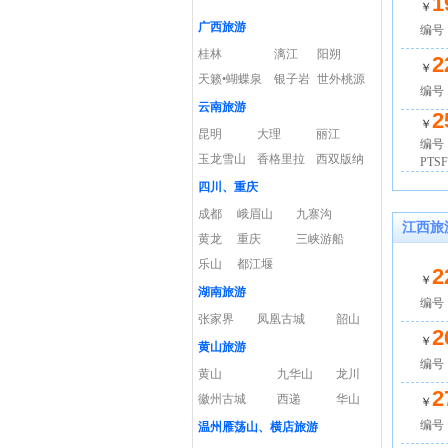
1
￥
广西旅游
编号：
桂林
漓江
阳朔
2
￥
天籁•蝴蝶泉
银子岩
世外桃源
编号：
云南旅游
2
￥
昆明
大理
丽江
编号
玉龙雪山
香格里拉
西双版纳
PTSF
四川、重庆
成都
峨眉山
九寨沟
江西旅
黄龙
重庆
三峡游船
乐山
都江堰
2
￥
湖南旅游
编号：
张家界
凤凰古城
韶山
2
￥
黄山旅游
编号：
黄山
九华山
龙川
2
徽州古城
西递
华山
￥
编号：
温州雁荡山、横店旅游