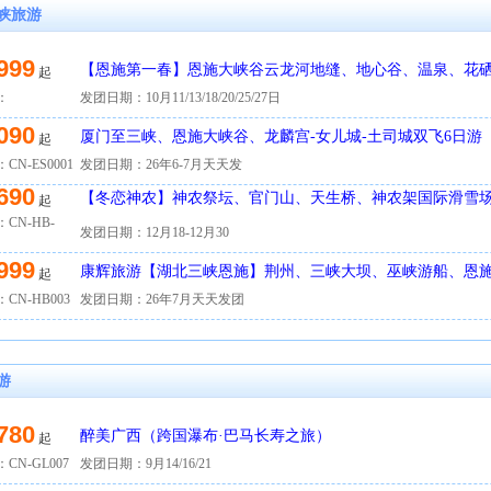
峡旅游
999
【恩施第一春】恩施大峡谷云龙河地缝、地心谷、温泉、花
起
土家女儿城品质5日游
：
发团日期：10月11/13/18/20/25/27日
090
厦门至三峡、恩施大峡谷、龙麟宫-女儿城-土司城双飞6日游
起
CN-ES0001
发团日期：26年6-7月天天发
690
【冬恋神农】神农祭坛、官门山、天生桥、神农架国际滑雪
起
三峡大坝5日游
CN-HB-
发团日期：12月18-12月30
999
康辉旅游【湖北三峡恩施】荆州、三峡大坝、巫峡游船、恩施
起
CN-HB003
发团日期：26年7月天天发团
游
780
醉美广西（跨国瀑布·巴马长寿之旅）
起
CN-GL007
发团日期：9月14/16/21