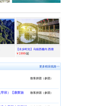
辑
【水乡时光】乌镇西栅内 西塘
￥1999
/起
更多精采线路>>
散客拼团（参团）
航早班）【康辉旅
散客拼团（参团）