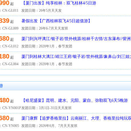
990
【厦门出发】纯享桂林：双飞桂林4/5日游
起
CN-GL011
发团日期：26年5月天天发
839
暑假出发【广西桂林双飞4/5日超值游】
起
CN-GL009
发团日期：26年6-7月天天发班
680
厦门到兴坪漓江/银子岩/世外桃源/桂林千古情/古东瀑布//訾
起
水印象C）
CN-GL012
发团日期：2020年1月，春节发团
180
厦门到桂林大漓江/靖江王府/银子岩/世外桃源/象鼻山/刘三
起
【悦享桂林A】
CN-GL004
发团日期：2020年1月，春节发团
游
480
【哈尼盛宴】昆明、建水、元阳、蒙自、弥勒双飞6天5晚游
起
CN-YN001P
发团日期：3月1日-31日天天发班
680
厦门康辉【追梦香格里拉】云南丽江、大理、香格里拉纯玩
起
CN-YN005
发团日期：2026年6月、7月天天发班