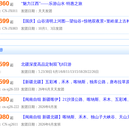
860
“魅力江西”——乐游山水·特惠之旅
起
CN-JX011
发团日期：天天发团
699
【国庆】山谷清明上河图—望仙谷+惊艳双夜景+篁岭崖上古村
起
游
CN-JX003
发团日期：10月1、3日发团
游
599
北疆深度高品定制双飞8日游
起
：
发团日期：5.23/30日 6月1/6/8/11/13/15/18/20/22/26日
599
【新疆北疆】五彩滩，禾木，喀纳斯，独库公路，唐布拉草
起
衣草，赛里木湖双飞8日游
n-xj26-333
发团日期：26年6月天天发团
580
【闽南自组 新疆喀伊】21沙漠公路、喀纳斯、禾木、五彩滩
起
草原、天山双飞8日游
n-xj26-222
发团日期：2026年6月发
980
【闽南自组 新疆北疆】喀纳斯、禾木、独山子大峡谷、天山
起
儿井、火焰山双飞8日游
CN-xj2611
发团日期：2026年6月发班