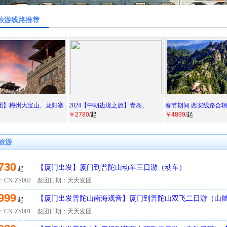
旅游线路推荐
团】梅州大宝山、龙归寨
2024【中朝边境之旅】青岛、
春节期间 西安线路合
￥2780
/起
￥4899
/起
旅游
730
【厦门出发】厦门到普陀山动车三日游（动车）
起
CN-ZS002
发团日期：天天发团
999
【厦门出发普陀山南海观音】厦门到普陀山双飞二日游（山
起
游】
CN-ZS001
发团日期：天天发团