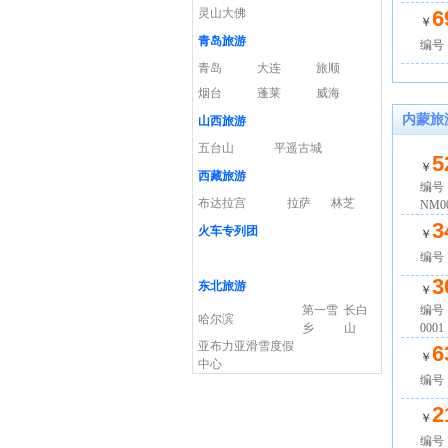
灵山大佛
6
￥
青岛旅游
编号：
青岛
大连
旅顺
烟台
蓬莱
威海
内蒙旅
山西旅游
五台山
平遥古城
5
￥
西藏旅游
编号
布达拉宫
拉萨
林芝
NM0
3
火车专列团
￥
编号：
3
东北旅游
￥
第一雪
长白
编号：
哈尔滨
乡
山
0001
亚布力亚滑雪度假
6
￥
中心
编号：
2
￥
编号：