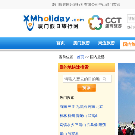
厦门康辉国际旅行社有限公司中山路门市部
热门
首页
厦门旅游
周边旅游
国内
当前位置：
首页
>> 国内旅游
目的地快速搜索
热门搜索
海南
三亚
九寨沟
云南
北京
桂林
杭州
普陀山
武夷山
乌镇水乡
三清山
兵马俑
阳朔
黄山
张家界