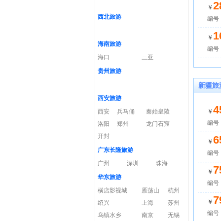
2
￥
西北旅游
编号：
1
￥
海南旅游
编号：
海口
三亚
贵州旅游
新疆旅
西安旅游
4
西安
兵马俑
秦始皇陵
￥
编号
洛阳
郑州
龙门石窟
开封
6
￥
广东长隆旅游
编号：c
广州
深圳
珠海
7
￥
华东旅游
编号：c
横店影视城
雁荡山
杭州
7
￥
绍兴
上海
苏州
编号：
乌镇水乡
南京
无锡