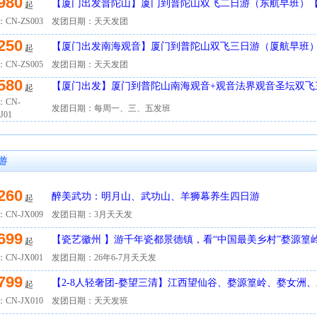
980
【厦门出发普陀山】厦门到普陀山双飞二日游（东航早班）
起
香团】
CN-ZS003
发团日期：天天发团
250
【厦门出发南海观音】厦门到普陀山双飞三日游（厦航早班
起
CN-ZS005
发团日期：天天发团
580
【厦门出发】厦门到普陀山南海观音+观音法界观音圣坛双飞
起
：CN-
发团日期：每周一、三、五发班
J01
游
260
醉美武功：明月山、武功山、羊狮幕养生四日游
起
CN-JX009
发团日期：3月天天发
699
【瓷艺徽州 】游千年瓷都景德镇，看“中国最美乡村”婺源篁
起
CN-JX001
发团日期：26年6-7月天天发
799
【2-8人轻奢团-婺望三清】江西望仙谷、婺源篁岭、婺女洲
起
CN-JX010
发团日期：天天发班