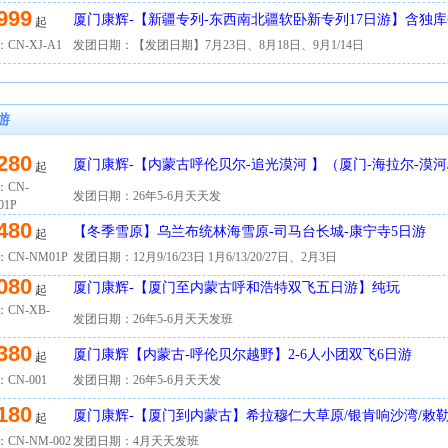
999
厦门康辉-【新疆专列-东西南北疆软卧新专列17日游】含独
起
CN-XJ-A1
发团日期：【发团日期】7月23日、8月18日、9月1/14日
游
280
厦门康辉-【内蒙古呼伦贝尔-追光漠河 】（厦门-海拉尔-漠河
起
六日游
：CN-
发团日期：26年5-6月天天发
01P
480
【冬季雪原】乌兰布统林海雪原-司马台长城-康宁寺5日游
起
CN-NM01P
发团日期：12月9/16/23日 1月6/13/20/27日、2月3日
080
厦门康辉-【厦门至内蒙古呼和浩特双飞五日游】纯玩
起
CN-XB-
发团日期：26年5-6月天天发班
380
厦门康辉【内蒙古-呼伦贝尔越野】2-6人小团双飞6日游
起
CN-001
发团日期：26年5-6月天天发
180
厦门康辉-【厦门到内蒙古】希拉穆仁大草原/银肯响沙湾/敕勒
起
CN-NM-002
发团日期：4月天天发班