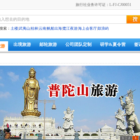
旅行社业务许可证：L-FJ-CJ00051
搜索：
土楼
|
武夷山
|
桂林
|
云南
|
帆船出海
|
鹭江夜游
|
海上会客厅
|
鼓浪屿
出境旅游
邮轮旅游
公司团队定制
研学&夏令营
签
旅游
1
2
3