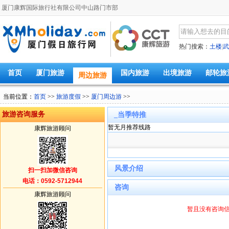
厦门康辉国际旅行社有限公司中山路门市部
热门搜索：
土楼
|
武
首页
厦门旅游
国内旅游
出境旅游
邮轮旅
周边旅游
当前位置：
首页
>>
旅游度假
>>
厦门周边游
>>
旅游咨询服务
_当季特推
暂无月推荐线路
康辉旅游顾问
风景介绍
扫一扫加微信咨询
电话：0592-5712944
咨询
康辉旅游顾问
暂且没有咨询信息