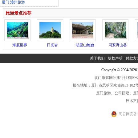
厦门.漳州旅游
旅游景点推荐
海底世界
日光岩
胡里山炮台
同安野山谷
关于我们
-
版权声明
-
付款方
Copyright © 2004-2
厦门康辉国际旅行社有限公司中
报名地址：厦门市思明区水仙路33-102号海光大厦一
厦门旅游、公司团建、厦
技术支
闽公网安备 35