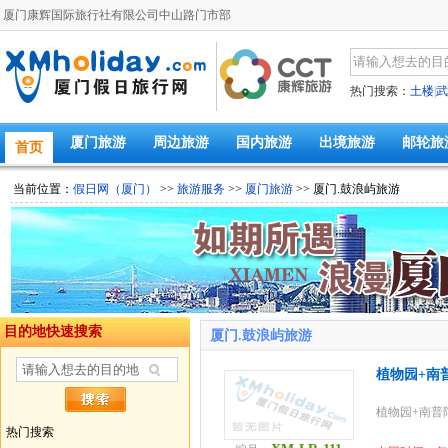
厦门康辉国际旅行社有限公司中山路门市部
热门搜索：
土楼
|
武
厦门旅游
周边旅游
国内旅游
出境旅游
邮轮旅
首页
当前位置：
假日网（厦门）
>>
旅游服务
>>
厦门旅游
>> 厦门.鼓浪屿旅游
目的地快速搜索
厦门.鼓浪屿旅游
植物园+南
植物园+南普
热门搜索