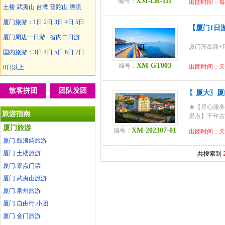
XM-LR-111
编号：
出团时间：每
土楼
武夷山
台湾
普陀山
漂流
厦门旅游：
1日
2日
3日
4日
5日
【厦门1日
厦门周边一日游
省内二日游
厦门环岛路+
国内旅游：
3日
4日
5日
6日
7日
XM-GT003
编号：
出团时间：天
8日以上
散客拼团
团队发团
〖厦大〗厦
★【尽心服务
旅游指南
景点】千年古
厦门旅游
XM-202307-01
编号：
出团时间：天
厦门.鼓浪屿旅游
厦门.土楼旅游
共搜索到
厦门.景点门票
厦门.武夷山旅游
厦门.泉州旅游
厦门.自由行.小团
厦门.金门旅游