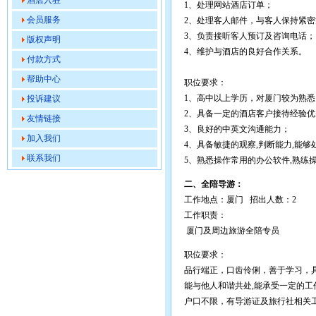
酒店入驻
1、处理网站酒店订单；
会员服务
2、处理客人邮件，与客人保持紧密
3、负责接听客人预订及咨询电话；
版权声明
4、维护与酒店的良好合作关系。
付款方式
帮助中心
职位要求：
1、高中以上学历，对厦门较为熟
投诉建议
2、具备一定的酒店客户接待经验
友情链接
3、良好的中英文沟通能力；
加入我们
4、具备敏捷的观察,判断能力,能够
联系我们
5、熟悉操作常用的办公软件,熟练
二、全陪导游：
工作地点：厦门 招出人数：2
工作职责：
厦门及周边旅游全陪专员
职位要求：
品行端正，口齿伶俐，善于学习，
能与他人和谐共处,能承受一定的工
户口不限，有导游证及旅行社相关