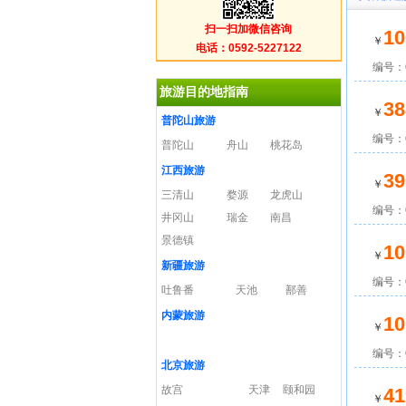
扫一扫加微信咨询
10
￥
电话：0592-5227122
编号：C
旅游目的地指南
38
￥
普陀山旅游
编号：C
普陀山
舟山
桃花岛
江西旅游
39
￥
三清山
婺源
龙虎山
编号：C
井冈山
瑞金
南昌
景德镇
10
￥
新疆旅游
编号：C
吐鲁番
天池
鄯善
内蒙旅游
10
￥
编号：C
北京旅游
故宫
天津
颐和园
41
￥