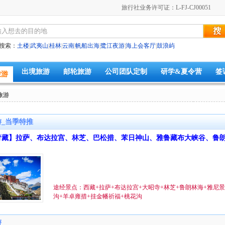
旅行社业务许可证：L-FJ-CJ00051
搜索：
土楼
|
武夷山
|
桂林
|
云南
|
帆船出海
|
鹭江夜游
|
海上会客厅
|
鼓浪屿
出境旅游
邮轮旅游
公司团队定制
研学&夏令营
签
旅游
旅游
_当季特推
青藏】拉萨、布达拉宫、林芝、巴松措、苯日神山、雅鲁藏布大峡谷、鲁
一卧十日游
途经景点：西藏+拉萨+布达拉宫+大昭寺+林芝+鲁朗林海+雅尼
沟+羊卓雍措+挂金幡祈福+桃花沟
游