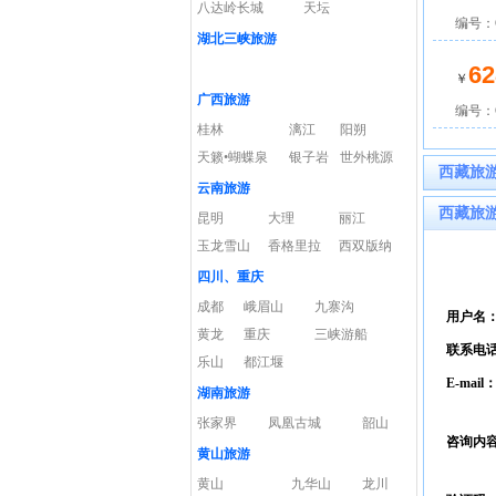
八达岭长城
天坛
编号：C
湖北三峡旅游
62
￥
广西旅游
编号：C
桂林
漓江
阳朔
天籁•蝴蝶泉
银子岩
世外桃源
西藏旅
云南旅游
西藏旅
昆明
大理
丽江
玉龙雪山
香格里拉
西双版纳
四川、重庆
成都
峨眉山
九寨沟
用户名
黄龙
重庆
三峡游船
联系电
乐山
都江堰
E-mail
湖南旅游
张家界
凤凰古城
韶山
咨询内
黄山旅游
黄山
九华山
龙川