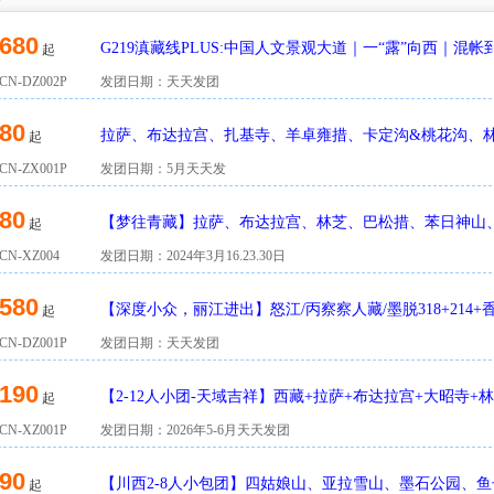
680
G219滇藏线PLUS:中国人文景观大道｜一“露”向西｜混帐到
起
行
N-DZ002P
发团日期：天天发团
80
拉萨、布达拉宫、扎基寺、羊卓雍措、卡定沟&桃花沟、
起
大峡谷、巴松措9/11日游
N-ZX001P
发团日期：5月天天发
80
【梦往青藏】拉萨、布达拉宫、林芝、巴松措、苯日神山
起
朗林海、羊卓雍措四飞一卧十日游
N-XZ004
发团日期：2024年3月16.23.30日
580
【深度小众，丽江进出】怒江/丙察察人藏/墨脱318+214+
起
N-DZ001P
发团日期：天天发团
190
【2-12人小团-天域吉祥】西藏+拉萨+布达拉宫+大昭寺+
起
游四飞
N-XZ001P
发团日期：2026年5-6月天天发团
90
【川西2-8人小包团】四姑娘山、亚拉雪山、墨石公园、
起