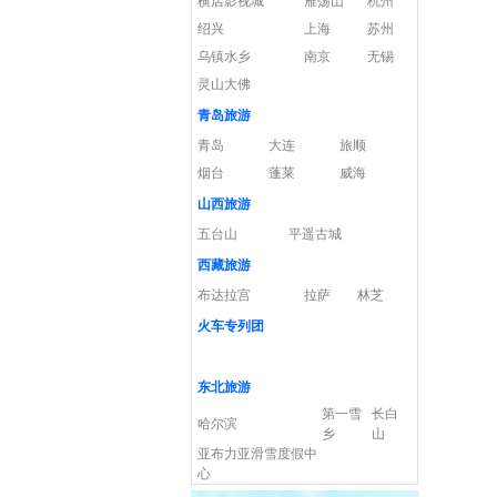
横店影视城
雁荡山
杭州
绍兴
上海
苏州
乌镇水乡
南京
无锡
灵山大佛
青岛旅游
青岛
大连
旅顺
烟台
蓬莱
威海
山西旅游
五台山
平遥古城
西藏旅游
布达拉宫
拉萨
林芝
火车专列团
东北旅游
第一雪
长白
哈尔滨
乡
山
亚布力亚滑雪度假中
心