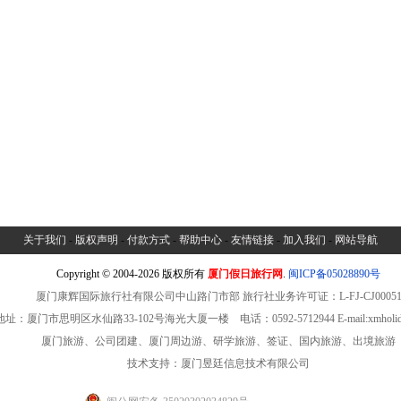
关于我们
-
版权声明
-
付款方式
-
帮助中心
-
友情链接
-
加入我们
-
网站导航
Copyright © 2004-2026 版权所有
厦门假日旅行网
.
闽ICP备05028890号
厦门康辉国际旅行社有限公司中山路门市部 旅行社业务许可证：L-FJ-CJ0005
址：厦门市思明区水仙路33-102号海光大厦一楼 电话：0592-5712944 E-mail:xmholiday
厦门旅游、公司团建、厦门周边游、研学旅游、签证、国内旅游、出境旅游
技术支持：厦门昱廷信息技术有限公司