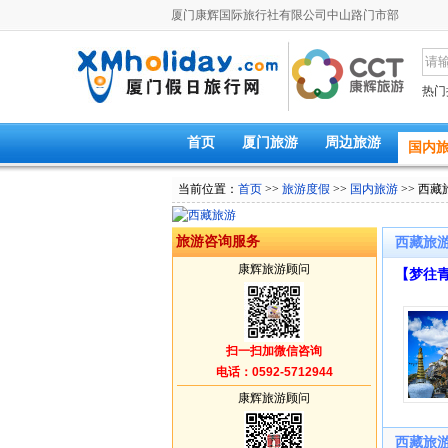
厦门康辉国际旅行社有限公司中山路门市部
热门
首页
厦门旅游
周边旅游
国内
当前位置：
首页
>>
旅游度假
>>
国内旅游
>> 西藏
旅游咨询服务
西藏旅游
康辉旅游顾问
【梦往
雍措四飞
扫一扫加微信咨询
电话：0592-5712944
康辉旅游顾问
西藏旅