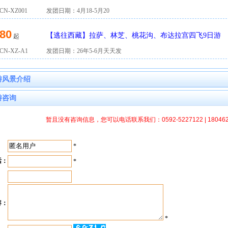
措双飞5日游
N-XZ001
发团日期：4月18-5月20
80
【逃往西藏】拉萨、林芝、桃花沟、布达拉宫四飞9日游
起
N-XZ-A1
发团日期：26年5-6月天天发
游风景介绍
游咨询
暂且没有咨询信息，您可以电话联系我们：0592-5227122 | 1804
：
*
话：
*
：
容：
*