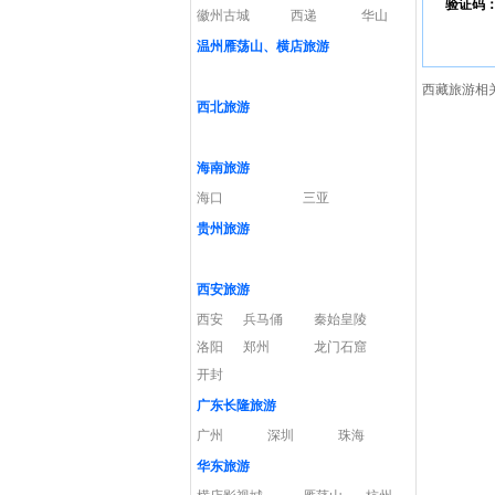
验证码
徽州古城
西递
华山
温州雁荡山、横店旅游
西藏旅游相
西北旅游
海南旅游
海口
三亚
贵州旅游
西安旅游
西安
兵马俑
秦始皇陵
洛阳
郑州
龙门石窟
开封
广东长隆旅游
广州
深圳
珠海
华东旅游