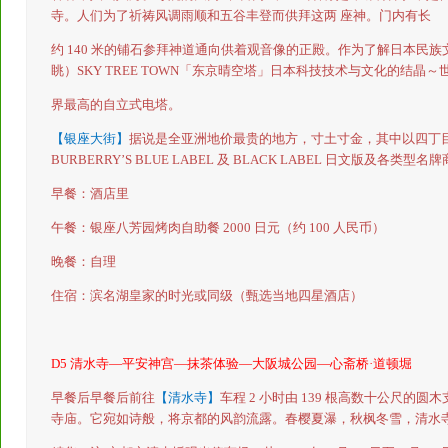
寺。人们为了祈祷风调雨顺和五谷丰登而供拜这两
座神。门内有长
约
140
米的铺石参拜神道通向供着观音像的正殿。作为了解日本民族
眺）
SKY TREE TOWN
「东京晴空塔」日本科技技术与文化的结晶～
界最高的自立式电塔。
【银座大街】
据说是全亚洲地价最贵的地方，寸土寸金，其中以四丁
BURBERRY
’
S BLUE LABEL
及
BLACK LABEL
日文版及各类型名牌
早餐：酒店里
午餐：银座八芳园烤肉自助餐
2000
日元（约
100
人民币）
晚餐：自理
住宿：滨名湖皇家的时光或同级（甄选当地四星酒店）
D5
清水寺—平安神宫—抹茶体验—大阪城公园—心斋桥·道顿堀
早餐后早餐后前往
【清水寺】
车程
2
小时由
139
根高数十公尺的圆木
寺庙。它宛如诗般，将京都的风韵流露。春樱夏瀑，秋枫冬雪，清水