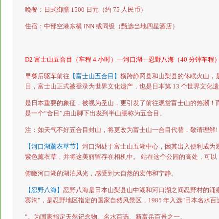
晚餐：日式御膳
1500
日元（约
75
人民币）
住宿：中部空港东横
INN
或同级（甄选当地四星酒店）
D2
富士山五合目（车程
4
小时）—河口湖—忍野八海（
40
分钟车程
早餐后驱车前往
【富士山五合目】
横跨静冈县和山梨县的休眠火山，
日，富士山正式被登录为世界文化遗产，也是日本第
13
个世界文化遗
是日本重要的象征，被视为圣山，更引发了前往观赏富士山的热潮！
是一个“合目”
,
由山脚下出发到半山腰称为五合目。
注：如天气不好五合目封山，将更改为富士山一合目代替，敬请理解
!
【河口湖薰衣草节】
河口湖处于富士山五湖中心，因其出入便利成为
紫色薰衣草，并将这美丽留存在相机中。
站在这个公园的高处，可以
俯瞰河口湖的湖泊风光，感受到大自然的宏伟和宁静。
【忍野八海】
忍野八海是日本山梨县山中湖和河口湖之间忍野村的涌
寨沟
"
，是忍野地区指定的国家自然风景区，
1985
年入选
"
日本名水百
"
。为国家指定天然记念物、名水百选、新富岳百景之一。