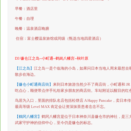
早餐：酒店里
午餐：自理
晚餐：温泉酒店晚膳
住
宿：富士樱温泉旅馆或同级（甄选当地四星酒店）
D3
镰仓江之岛
--
小町通
--
鹤岗八幡宫
--
秋叶原
【江之岛】
江之岛一是个临海的小岛，如果问日本当地人周末最想去
散步在海边。
【镰仓小町通商店街】
来到日本旅游当然少不了商店街，小町通和
JR
吃点心，顺便带点伴手礼给家乡朋友的商店街。车站附近以醒目的红
鸟居为入口，里面的排队名店包括松饼店
A Happy Pancake
，卖日本传
最高等级
Level MAX
肯定会让资深抹茶患者念念不忘。
【鶴冈八幡宮】
鹤冈八幡宫是位于日本神奈川县镰仓市的神社，是三
武家守护神的信仰中心，至今仍是镰仓的标志。