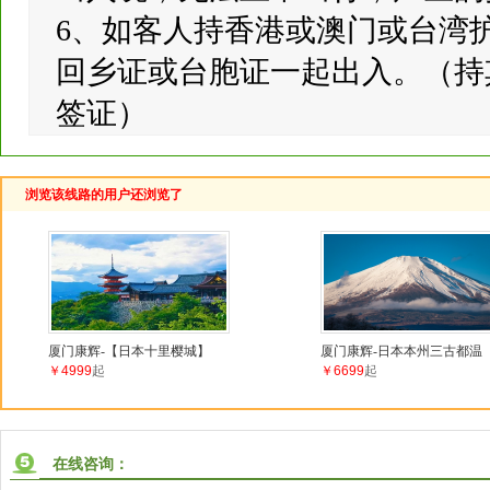
6、如客人持香港或澳门或台湾
回乡证或台胞证一起出入。（持
签证）
浏览该线路的用户还浏览了
厦门康辉-【日本十里樱城】
厦门康辉-日本本州三古都温
￥4999
起
￥6699
起
在线咨询：