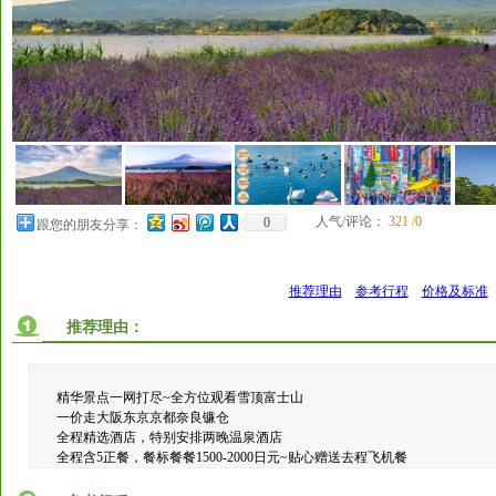
人气/评论：
321 /0
0
跟您的朋友分享：
推荐理由
参考行程
价格及标准
推荐理由：
精华景点一网打尽~全方位观看雪顶富士山
一价走大阪东京京都奈良镰仓
全程精选酒店，特别安排两晚温泉酒店
全程含5正餐，餐标餐餐1500-2000日元~贴心赠送去程飞机餐