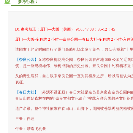
参考行程：
D1
参考航班：厦门—大阪（关西）
9C6547 08
：
35-12
：
45
厦门—大阪
-
车程约
2
小时—奈良公园—春日大社
-
车程约
2
小时
-
入住
请团友于约定时间自行至厦门高崎机场出发厅集合
，领队会举着“十
【奈良公园】
又称奈良梅花鹿公园，奈良公园在占地
660
公顷的辽阔
筑，是一座规模雄伟、绿树成荫的历史公园。奈良公园中约有着将近
头的野生鹿群，自古以来奈良公园一直为其栖身之所，所以鹿被认为
表征。
【春日大社】
（外观不进正殿）春日大社是奈良县奈良市奈良公园内
春日山原始森林在内的“奈良古都文化遗产”被载入联合国教科文组织
遗产名录。整个神社依靠在春日山，山脚下，周围被苍翠秀丽的植被
早餐：自理
午餐：赠送飞机餐