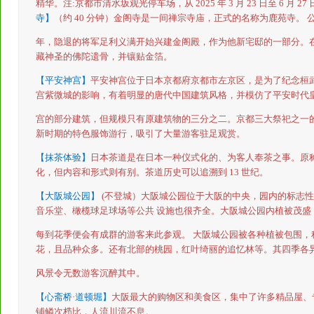
精华。
注
:
京都市清水坂观光停车场，从
2025
年
3
月
23
日至
6
月
27
寺】
（约
40
分钟）金阁寺是一间禅宗寺庙，正式的名称为鹿苑寺。
年，隐退的将军足利义满开始兴建金阁殿，作为他新宅邸的一部分。
藏神圣的佛陀遗骨，并镶贴金箔。
【平安神宫】
平安神宫位于日本京都府京都市左京区，是为了纪念桓
宫紫微城的影响，有着明显的唐代中国建筑风格，并模仿了平安时代
宫的部分建筑，但规模只有原建筑物的三分之二。京都三大祭祀之一的
新时期的特色服饰游行，吸引了大量游客驻足观赏。
【抹茶体验】
日本茶道是在日本一种仪式化的、为客人奉茶之事。原称
化，但内容和形式则有别。茶道历史可以追溯到
13
世纪。
【大阪城公园】
(
不登城）大阪城公园位于大阪的中央，园内的标志性
音乐堂、橄榄球足球场等公共
设施也很齐全。大阪城公园内植被茂盛
每到花季便会有成群的游客来此参观。
大阪城公园被各种植被包围，
花，且品种众多。还有北部的桃园，红叶绮丽的追忆林等。其四季各
风景令无数游客沉醉其中。
【心斋桥·道顿堀】
大阪最大的购物区和美食区，集中了许多精品屋、
铺鳞次栉比，人流川流不息。