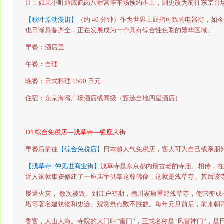
注：如果小町通或鹤岗八幡宫停车场预约不上，则更改为前往东京台
【秋叶原动漫街】
（约
40
分钟）作为世界上屈指可数的电器街，如今
也日渐具备齐全，正在发展成为一个具有综合性色彩的繁华区域。
早餐：酒店里
午餐：自理
晚餐：日式料理
1500
日元
住宿：东京海湾广场酒店或同级（甄选当地四星酒店）
D4
综合免税店—浅草寺—银座大街
早餐后前往
【综合免税店】
日本超人气免税店，客人可为自己或亲朋
【浅草寺
+
仲见世商业街】
浅草寺是东京都内最古老的寺庙。相传，在
近人家就集资修建了一座庙宇供奉这尊佛像，这就是浅草寺。其后该
屡遭火灾，
数次被毁。到江户初期，德川家康重建浅草寺，使它变成
塔等著名建筑物和史迹、观赏景点数不胜数。每年元旦前后，前来朝
香客，人山人海。寺院的大门叫“雷门”，正式名称是“风雷神门”，