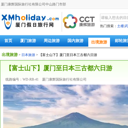
厦门康辉国际旅行社有限公司中山路门市部
热门搜索：
土楼
|
武
首页
厦门旅游
周边旅游
国内旅游
邮轮旅
出境旅游
出境旅游
>
日本旅游
> 【富士山下】厦门至日本三古都六日游
【富士山下】厦门至日本三古都六日游
线路编号：WD-RB-41 厦门康辉国际旅行社有限公司